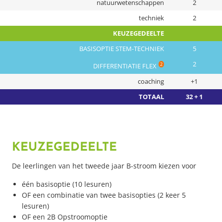
natuurwetenschappen
2
techniek
2
KEUZEGEDEELTE
BASISOPTIE STEM-TECHNIEK
5
2
2
DIFFERENTIATIE FLEX
coaching
+1
TOTAAL
32 + 1
KEUZEGEDEELTE
De leerlingen van het tweede jaar B-stroom kiezen voor
één basisoptie (10 lesuren)
OF een combinatie van twee basisopties (2 keer 5
lesuren)
OF een 2B Opstroomoptie