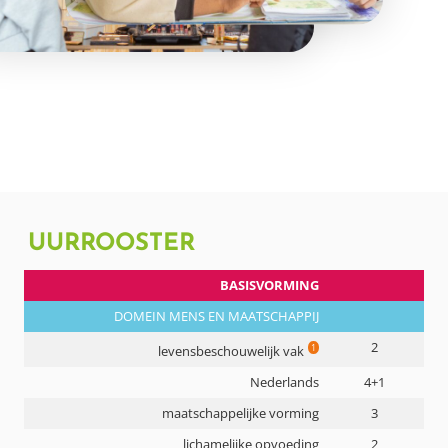
UURROOSTER
BASISVORMING
DOMEIN MENS EN MAATSCHAPPIJ
2
1
levensbeschouwelijk vak
Nederlands
4+1
maatschappelijke vorming
3
lichamelijke opvoeding
2