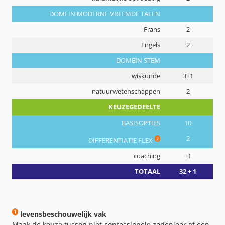
DOMEIN MODERNE VREEMDE TALEN
Frans
2
Engels
2
DOMEIN STEM
wiskunde
3+1
natuurwetenschappen
2
KEUZEGEDEELTE
BASISOPTIES
10
2
2
DIFFERENTIATIE FLEX
coaching
+1
TOTAAL
32 + 1
1
levensbeschouwelijk vak
Maak de keuze tussen niet-confessionele zedenleer of een