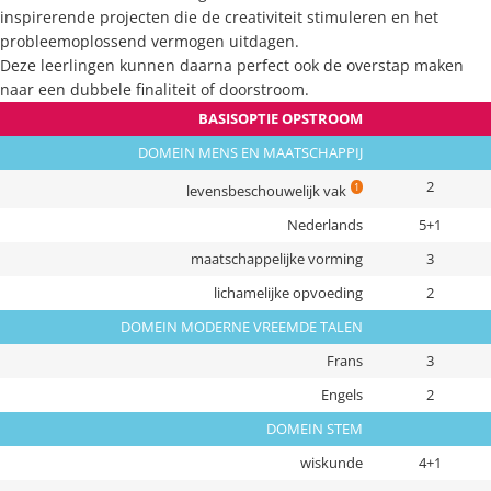
inspirerende projecten die de creativiteit stimuleren en het
probleemoplossend vermogen uitdagen.
Deze leerlingen kunnen daarna perfect ook de overstap maken
naar een dubbele finaliteit of doorstroom.
BASISOPTIE OPSTROOM
DOMEIN MENS EN MAATSCHAPPIJ
2
1
levensbeschouwelijk vak
Nederlands
5+1
maatschappelijke vorming
3
lichamelijke opvoeding
2
DOMEIN MODERNE VREEMDE TALEN
Frans
3
Engels
2
DOMEIN STEM
wiskunde
4+1