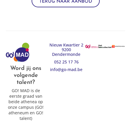
TERUG NAAR AANBOD
Nieuw Kwartier 2
9200
Dendermonde
052 25 17 76
Word jij ons
info@go-mad.be
volgende
talent?
GO! MAD is de
eerste graad van
beide athenea op
onze campus (GO!
atheneum en GO!
talent)