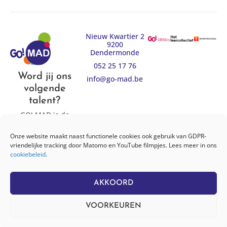
Nieuw Kwartier 2
9200
Dendermonde
052 25 17 76
Word jij ons
info@go-mad.be
volgende
talent?
GO! MAD is de
eerste graad van
beide athenea op
Onze website maakt naast functionele cookies ook gebruik van GDPR-
onze campus (GO!
vriendelijke tracking door Matomo en YouTube filmpjes. Lees meer in ons
atheneum en GO!
cookiebeleid
.
talent)
AKKOORD
© 2026 GO! MAD
|
Cookies
|
Privacy
| Website door
Pure GraphX
VOORKEUREN