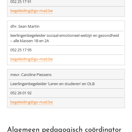
052 25 17 91
begeleiding@go-mad.be
dhr. Sean Martin
leerlingenbegeleider sociaal-emotioneel welzijn en gezondheid
– alle klassen 1B en 2A
052 25 17 95
begeleiding@go-mad.be
mevr. Caroline Piessens
Leerlingenbegeleider ‘Leren en studeren’ en OLB
052 26 01 92
begeleiding@go-mad.be
Algemeen pedagogisch coördinator